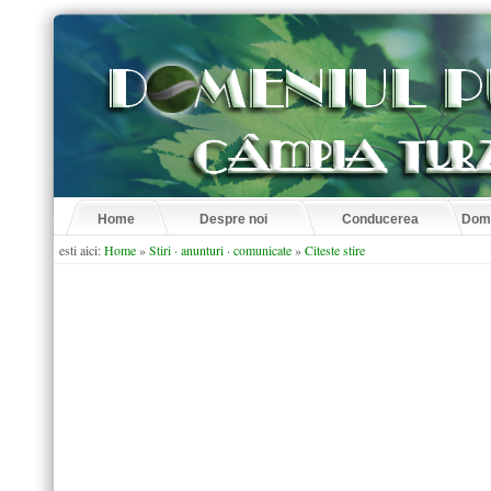
Home
Despre noi
Conducerea
Dome
esti aici:
Home
»
Stiri · anunturi · comunicate
»
Citeste stire