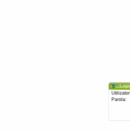
.::Login
Utilizator
Parola: