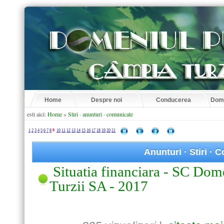
Home
Despre noi
Conducerea
Dome
esti aici:
Home
»
Stiri · anunturi · comunicate
1
2
3
4
5
6
7
8
9
10
11
12
13
14
15
16
17
18
19
20
21
Anunturi · Stiri ·
Situatia financiara - SC Do
Turzii SA - 2017