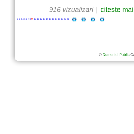
916 vizualizari |
citeste mai
1
2
3
4
5
6
7
8
9
10
11
12
13
14
15
16
17
18
19
20
21
©
Domeniul Public
Ca