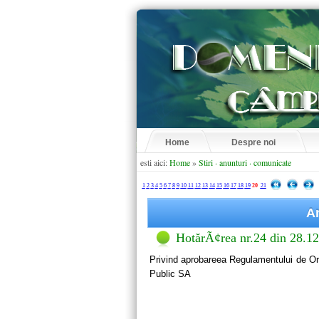
Home
Despre noi
esti aici:
Home
»
Stiri · anunturi · comunicate
1
2
3
4
5
6
7
8
9
10
11
12
13
14
15
16
17
18
19
20
21
An
HotărÃ¢rea nr.24 din 28.1
Privind aprobareea Regulamentului de Or
Public SA