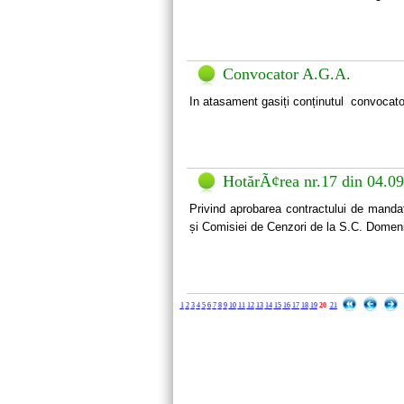
Convocator A.G.A.
In atasament gasiți conținutul convocato
HotărÃ¢rea nr.17 din 04.0
Privind aprobarea contractului de mandat
și Comisiei de Cenzori de la S.C. Domeniu
1
2
3
4
5
6
7
8
9
10
11
12
13
14
15
16
17
18
19
20
21