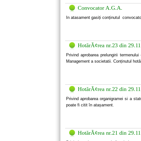
Convocator A.G.A.
In atasament gasiți conținutul convocato
HotărÃ¢rea nr.23 din 29.1
Privind aprobarea prelungirii termenulu
Management a societatii. Conținutul hotărâ
HotărÃ¢rea nr.22 din 29.1
Privind aprobarea organigramei si a stat
poate fi citit în atașament.
HotărÃ¢rea nr.21 din 29.1