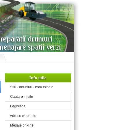
Info utile
«
Stiri · anunturi · comunicate
«
Cautare in site
«
Legislatie
«
Adrese web utile
«
Mesaje on-line