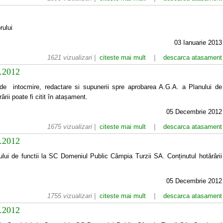
rului
03 Ianuarie 2013
1621 vizualizari |
citeste mai mult
|
descarca atasament
1.2012
i de intocmire, redactare si supunerii spre aprobarea A.G.A. a Planului de
rii poate fi citit în atașament.
05 Decembrie 2012
1675 vizualizari |
citeste mai mult
|
descarca atasament
1.2012
ului de functii la SC Domeniul Public Câmpia Turzii SA. Conținutul hotărârii
05 Decembrie 2012
1755 vizualizari |
citeste mai mult
|
descarca atasament
1.2012