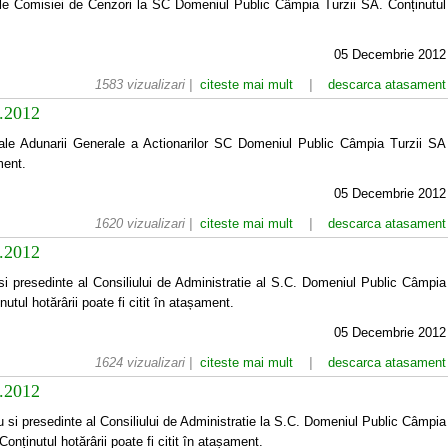
 ale Comisiei de Cenzori la SC Domeniul Public Câmpia Turzii SA. Conținutul
05 Decembrie 2012
1583 vizualizari |
citeste mai mult
|
descarca atasament
1.2012
 ale Adunarii Generale a Actionarilor SC Domeniul Public Câmpia Turzii SA
ment.
05 Decembrie 2012
1620 vizualizari |
citeste mai mult
|
descarca atasament
1.2012
 presedinte al Consiliului de Administratie al S.C. Domeniul Public Câmpia
utul hotărârii poate fi citit în atașament.
05 Decembrie 2012
1624 vizualizari |
citeste mai mult
|
descarca atasament
1.2012
si presedinte al Consiliului de Administratie la S.C. Domeniul Public Câmpia
Conținutul hotărârii poate fi citit în atașament.