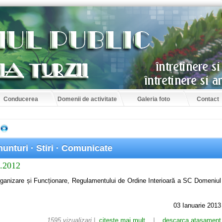
Conducerea
Domenii de activitate
Galeria foto
Contact
unturi · Stiri · Comunicate
2.2012
ganizare și Funcționare, Regulamentului de Ordine Interioară a SC Domeniul
03 Ianuarie 2013
1595 vizualizari |
citeste mai mult
|
descarca atasament