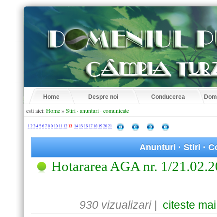
Home
Despre noi
Conducerea
Dome
esti aici:
Home
»
Stiri · anunturi · comunicate
1
2
3
4
5
6
7
8
9
10
11
12
13
14
15
16
17
18
19
20
21
Anunturi · Stiri ·
Hotararea AGA nr. 1/21.02.
930 vizualizari |
citeste mai