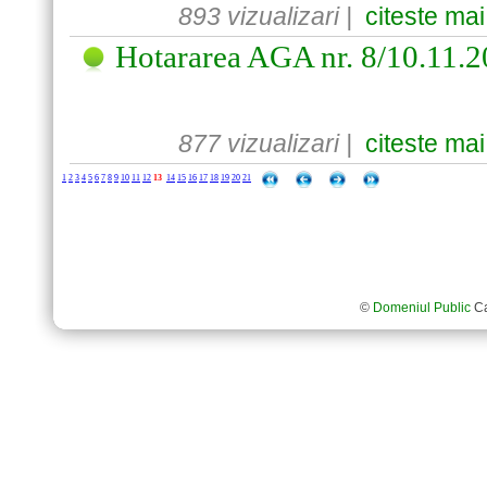
893 vizualizari |
citeste mai
Hotararea AGA nr. 8/10.11.
877 vizualizari |
citeste mai
1
2
3
4
5
6
7
8
9
10
11
12
13
14
15
16
17
18
19
20
21
©
Domeniul Public
Ca