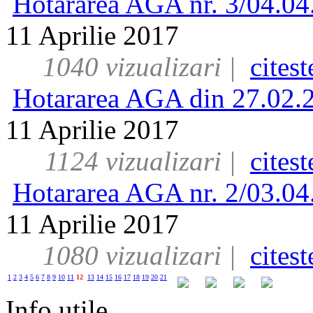
Hotararea AGA nr. 3/04.04
11 Aprilie 2017
1040 vizualizari |
cites
Hotararea AGA din 27.02.
11 Aprilie 2017
1124 vizualizari |
cites
Hotararea AGA nr. 2/03.04
11 Aprilie 2017
1080 vizualizari |
cites
1
2
3
4
5
6
7
8
9
10
11
12
13
14
15
16
17
18
19
20
21
Info utile