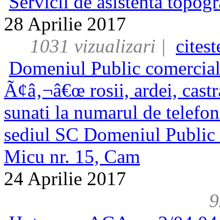
Servicii de asistenta topogr
28 Aprilie 2017
1031 vizualizari |
cites
Domeniul Public comercial
Ã¢â‚¬â€œ rosii, ardei, castra
sunati la numarul de telefo
sediul SC Domeniul Public 
Micu nr. 15, Cam
24 Aprilie 2017
92