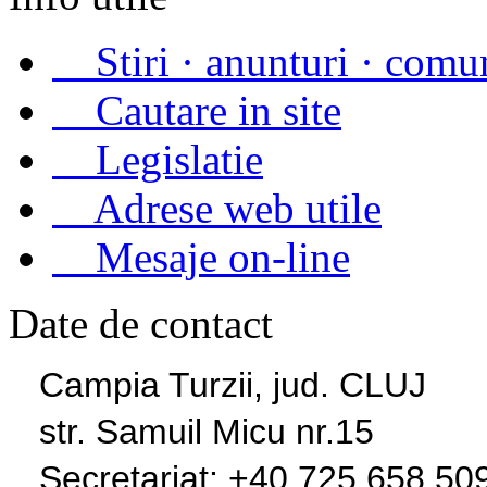
«
Stiri · anunturi · comu
«
Cautare in site
«
Legislatie
«
Adrese web utile
«
Mesaje on-line
Date de contact
Campia Turzii, jud. CLUJ
str. Samuil Micu nr.15
Secretariat: +40 725 658 50