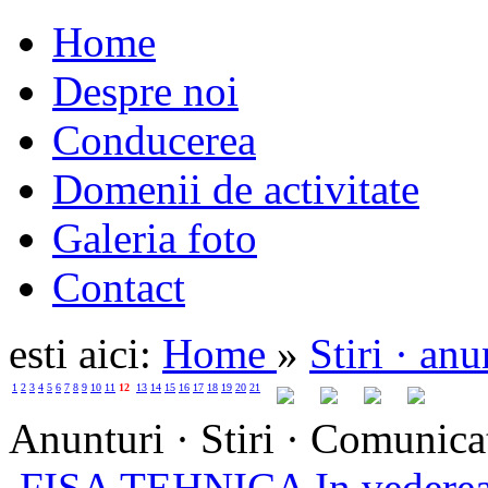
Home
Despre noi
Conducerea
Domenii de activitate
Galeria foto
Contact
esti aici:
Home
»
Stiri · an
1
2
3
4
5
6
7
8
9
10
11
12
13
14
15
16
17
18
19
20
21
Anunturi · Stiri · Comunica
FISA TEHNICA In vederea 