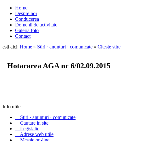
Home
Despre noi
Conducerea
Domenii de activitate
Galeria foto
Contact
esti aici:
Home
»
Stiri · anunturi · comunicate
»
Citeste stire
Hotararea AGA nr 6/02.09.2015
Info utile
«
Stiri · anunturi · comunicate
«
Cautare in site
«
Legislatie
«
Adrese web utile
«
Mesaje on-line