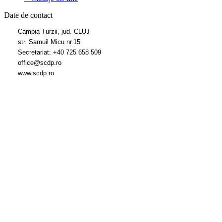
Date de contact
Campia Turzii, jud. CLUJ
str. Samuil Micu nr.15
Secretariat: +40 725 658 509
office@scdp.ro
www.scdp.ro