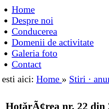
Home
Despre noi
Conducerea
Domenii de activitate
Galeria foto
Contact
esti aici:
Home
»
Stiri · an
HotărÃ¢rea nr. 22 din 