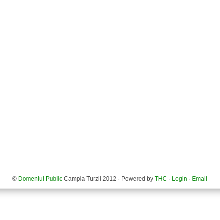
©
Domeniul Public
Campia Turzii 2012 · Powered by
THC
·
Login
·
Email