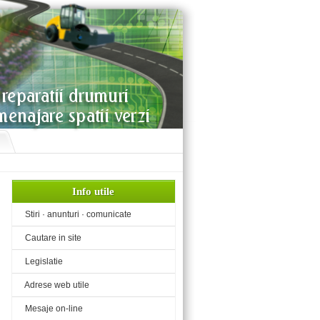
Info utile
«
Stiri · anunturi · comunicate
«
Cautare in site
«
Legislatie
«
Adrese web utile
«
Mesaje on-line