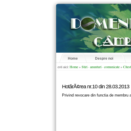
Home
Despre noi
esti aici:
Home
»
Stiri · anunturi · comunicate
»
Citest
HotărÃ¢rea nr.10 din 28.03.2013
Privind revocare din functia de membru al