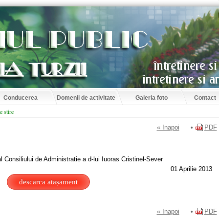
Conducerea
Domenii de activitate
Galeria foto
Contact
e stire
« Inapoi
•
PDF
 Consiliului de Administratie a d-lui Iuoras Cristinel-Sever
01 Aprilie 2013
descarca atașament
« Inapoi
•
PDF