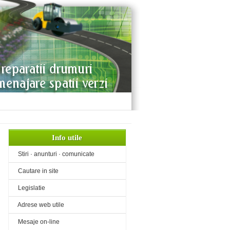
Info utile
«
Stiri · anunturi · comunicate
«
Cautare in site
«
Legislatie
«
Adrese web utile
«
Mesaje on-line