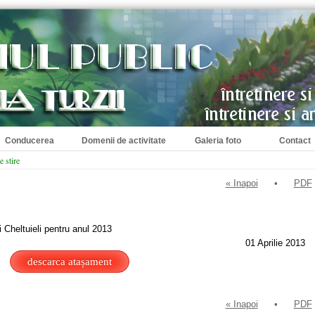
Conducerea
Domenii de activitate
Galeria foto
Contact
e stire
« Inapoi
•
PDF
i Cheltuieli pentru anul 2013
01 Aprilie 2013
descarca atașament
« Inapoi
•
PDF