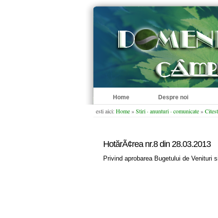
Home
Despre noi
esti aici:
Home
»
Stiri · anunturi · comunicate
»
Citest
HotărÃ¢rea nr.8 din 28.03.2013
Privind aprobarea Bugetului de Venituri s