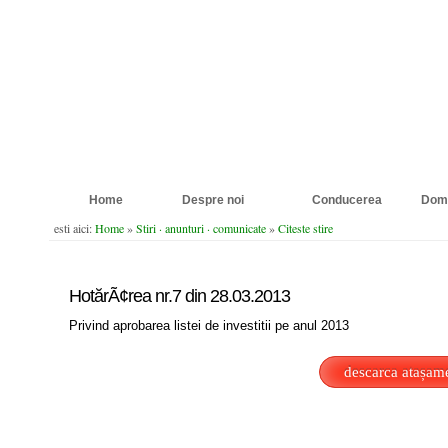
Home
Despre noi
Conducerea
Dome
esti aici:
Home
»
Stiri · anunturi · comunicate
»
Citeste stire
HotărÃ¢rea nr.7 din 28.03.2013
Privind aprobarea listei de investitii pe anul 2013
descarca atașam