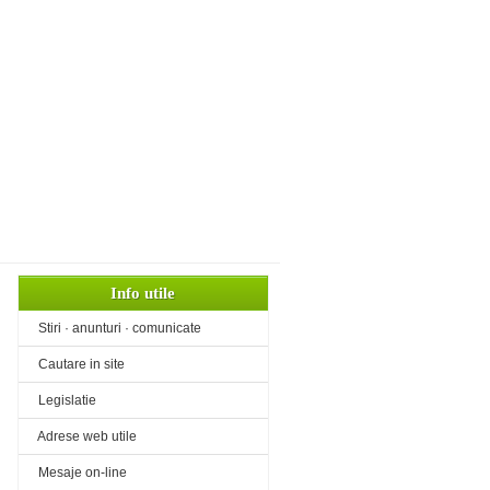
Info utile
«
Stiri · anunturi · comunicate
«
Cautare in site
«
Legislatie
«
Adrese web utile
«
Mesaje on-line