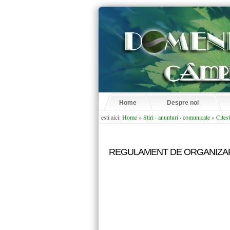
Home
Despre noi
esti aici:
Home
»
Stiri · anunturi · comunicate
»
Citest
REGULAMENT DE ORGANIZAR