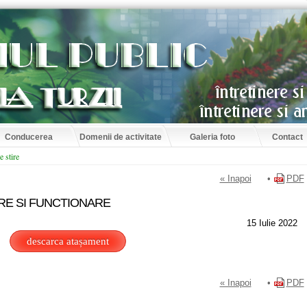
Conducerea
Domenii de activitate
Galeria foto
Contact
e stire
« Inapoi
•
PDF
E SI FUNCTIONARE
15 Iulie 2022
descarca atașament
« Inapoi
•
PDF