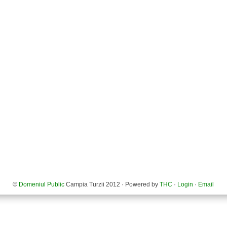
©
Domeniul Public
Campia Turzii 2012 · Powered by
THC
·
Login
·
Email