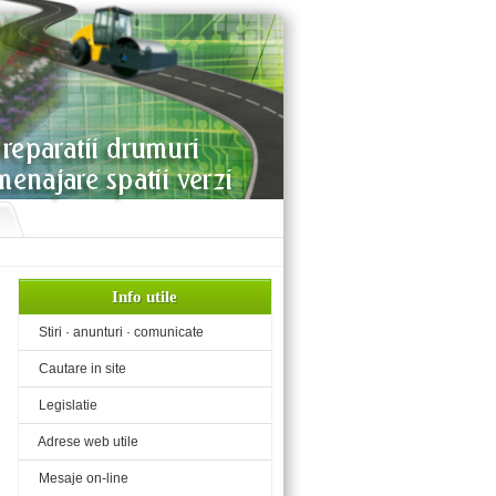
Info utile
«
Stiri · anunturi · comunicate
«
Cautare in site
«
Legislatie
«
Adrese web utile
«
Mesaje on-line